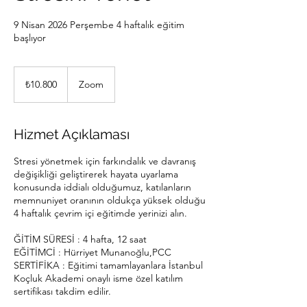
9 Nisan 2026 Perşembe 4 haftalık eğitim
başlıyor
₺10.800
Türk
₺10.800
Zoom
lirası
Hizmet Açıklaması
Stresi yönetmek için farkındalık ve davranış
değişikliği geliştirerek hayata uyarlama
konusunda iddialı olduğumuz, katılanların
memnuniyet oranının oldukça yüksek olduğu
4 haftalık çevrim içi eğitimde yerinizi alın.
ĞİTİM SÜRESİ : 4 hafta, 12 saat
EĞİTİMCİ : Hürriyet Munanoğlu,PCC
SERTİFİKA : Eğitimi tamamlayanlara İstanbul
Koçluk Akademi onaylı isme özel katılım
sertifikası takdim edilir.