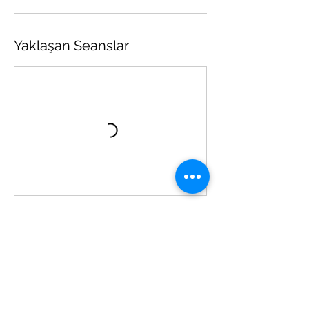
Yaklaşan Seanslar
İletişim Bilgileri
05323354487
ika@istanbulkoclukakademi.com
Caddebostan, Bilim Sokak no 9, Kadıköy/
İstanbul, Türkiye